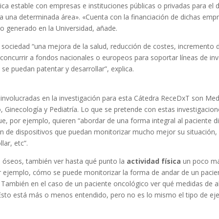
gica estable con empresas e instituciones públicas o privadas para el 
 una determinada área». «Cuenta con la financiación de dichas empre
to generado en la Universidad, añade.
 sociedad “una mejora de la salud, reducción de costes, incremento d
 concurrir a fondos nacionales o europeos para soportar líneas de in
se puedan patentar y desarrollar”, explica.
 involucradas en la investigación para esta Cátedra ReceDxT son Medi
 Ginecología y Pediatría. Lo que se pretende con estas investigacio
, por ejemplo, quieren “abordar de una forma integral al paciente di
ión de dispositivos que puedan monitorizar mucho mejor su situación, v
ar, etc”.
s óseos, también ver hasta qué punto la
actividad física
un poco más
or ejemplo, cómo se puede monitorizar la forma de andar de un pacie
 También en el caso de un paciente oncológico ver qué medidas de 
to está más o menos entendido, pero no es lo mismo el tipo de ejer