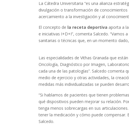
La Cátedra Universitaria “es una alianza estraté
divulgación o transformación de conocimientos a
acercamiento a la investigación y al conocimien
El concepto de
la receta deportiva
aporta a la
e iniciativas I+D+I”, comenta Salcedo. “Vamos a
sanitarias o técnicas que, en un momento dado, 
Las especialidades de Vithas Granada que están
Oncología, Diagnóstico por Imagen, Laboratorio,
cada una de las patologías”. Salcedo comenta que
medio de ejercicio y otras actividades, la creac
medidas más individualizadas se pueden desarroll
“Si hablamos de pacientes que tienen problema
qué dispositivos pueden mejorar su relación. P
tenga menos sobrecargas en sus articulaciones.
tener la medicación y cómo puede compensar. Es
Salcedo.