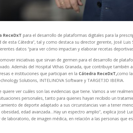
a ReceDxT
para el desarrollo de plataformas digitales para la prescrip
ud de esta Cátedra”, tal y como destaca su director gerente, José Lui
iferentes datos “para ver cómo impactan y elaborar recetas deportivas
romover iniciativas que sirvan de germen para el desarrollo de platafo
 privado. Además del Hospital Vithas Granada, que contribuye también 
esas e instituciones que participan en la
Cátedra ReceDxT,
como la
 Technology Solutions, INTELINOVA Software y TARGET3D IBERIA.
e quiere ver cuáles son las evidencias que tiene. Vamos a ver realme
 situaciones personales, tanto para quienes hayan recibido un tratam
atamiento de deporte adaptado a sus circunstancias van a tener men
 obesidad, edad avanzada…Hay un espectro amplio”, explica José Lui
y de laboratorio, de imagen médica, en relación a las personas que es